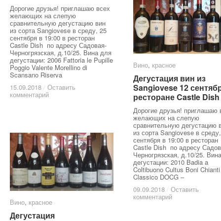
Дорогие друзья! приглашаю всех
желающих на слепую
сравнительную дегустацию вин
из сорта Sangiovese в среду, 25
сентября в 19:00 в ресторан
Castle Dish по адресу Садовая-
Черногрязская, д.10/25. Вина для
дегустации: 2006 Fattoria le Pupille
Вино
Вино
,
красное
красное
Poggio Valente Morellino di
Scansano Riserva
Дегустация вин из
Дегустация вин из
Sangiovese 12 сентяб
Sangiovese 12 сентяб
15.09.2018
15.09.2018
/
/
Оставить
Оставить
комментарий
комментарий
ресторане Castle Dish
ресторане Castle Dish
Дорогие друзья! приглашаю 
желающих на слепую
сравнительную дегустацию 
из сорта Sangiovese в среду,
сентября в 19:00 в ресторан
Castle Dish по адресу Садов
Черногрязская, д.10/25. Вин
дегустации: 2010 Badia a
Coltibuono Cultus Boni Chianti
Classico DOCG –
09.09.2018
09.09.2018
/
/
Оставить
Оставить
комментарий
комментарий
Вино
Вино
,
красное
красное
Дегустация
Дегустация