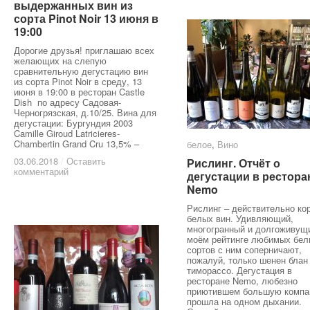
выдержанных вин из
выдержанных вин из
сорта Pinot Noir 13 июня в
сорта Pinot Noir 13 июня в
19:00
19:00
Дорогие друзья! приглашаю всех
желающих на слепую
сравнительную дегустацию вин
из сорта Pinot Noir в среду, 13
июня в 19:00 в ресторан Castle
Dish по адресу Садовая-
Черногрязская, д.10/25. Вина для
дегустации: Бургундия 2003
Camille Giroud Latricieres-
Chambertin Grand Cru 13,5% –
белое
белое
,
Вино
Вино
03.06.2018
03.06.2018
/
/
Оставить
Оставить
Рислинг. Отчёт о
Рислинг. Отчёт о
комментарий
комментарий
дегустации в рестора
дегустации в рестора
Nemo
Nemo
Рислинг – действительно ко
белых вин. Удивляющий,
многогранный и долгоживущи
моём рейтинге любимых бел
сортов с ним соперничают,
пожалуй, только шенен блан
тиморассо. Дегустация в
ресторане Nemo, любезно
приютившем большую компа
прошла на одном дыхании.