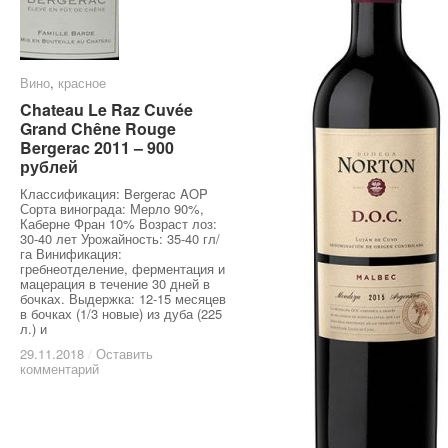
Вино
Вино
,
красное
красное
Chateau Le Raz Cuvée
Chateau Le Raz Cuvée
Grand Chêne Rouge
Grand Chêne Rouge
Bergerac 2011 – 900
Bergerac 2011 – 900
рублей
рублей
Классификация: Bergerac AOP
Сорта винограда: Мерло 90%,
Каберне Фран 10% Возраст лоз:
30-40 лет Урожайность: 35-40 гл/
га Винификация:
гребнеотделение, ферментация и
мацерация в течение 30 дней в
бочках. Выдержка: 12-15 месяцев
в бочках (1/3 новые) из дуба (225
л.) и
29.11.2018
29.11.2018
/
/
Оставить
Оставить
комментарий
комментарий