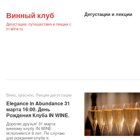
Винный клуб
Дегустации и лекции
Дегустации, путешествия и лекции с
in-wine.ru
Вино
Вино
,
красное
красное
,
Лекции-дегустации
Лекции-дегустации
Elegance in Abundance 31
Elegance in Abundance 31
марта 16:00. День
марта 16:00. День
Рождения Клуба IN WINE.
Рождения Клуба IN WINE.
Дорогие друзья! 31 марта
винному клубу IN WINE
исполняется 9 лет. По случаю
дня рождения клуба я