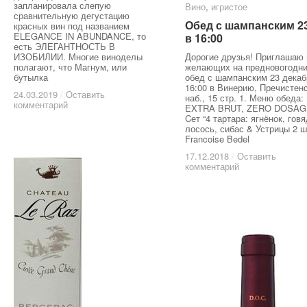
запланировала слепую
Вино
Вино
,
игристое
игристое
сравнительную дегустацию
Обед с шампанским 23
Обед с шампанским 23
красных вин под названием
ELEGANCE IN ABUNDANCE, то
в 16:00
в 16:00
есть ЭЛЕГАНТНОСТЬ В
ИЗОБИЛИИ. Многие виноделы
Дорогие друзья! Приглашаю 
полагают, что Магнум, или
желающих на предновогодн
бутылка
обед с шампанским 23 декаб
16:00 в Винерию, Пречистен
24.03.2019
24.03.2019
/
/
Оставить
Оставить
наб., 15 стр. 1. Меню обеда:
комментарий
комментарий
EXTRA BRUT, ZERO DOSAG
Cет “4 тартара: ягнёнок, гов
лосось, сибас & Устрицы 2 ш
Francoise Bedel
17.12.2018
17.12.2018
/
/
Оставить
Оставить
комментарий
комментарий