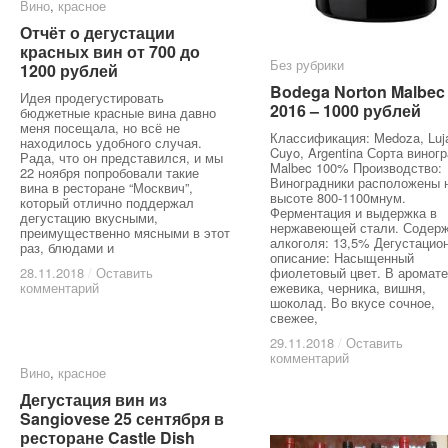
Вино
Вино
,
красное
красное
Отчёт о дегустации
Отчёт о дегустации
красных вин от 700 до
красных вин от 700 до
Без рубрики
Без рубрики
1200 рублей
1200 рублей
Bodega Norton Malbec
Bodega Norton Malbec
Идея продегустировать
2016 – 1000 рублей
2016 – 1000 рублей
бюджетные красные вина давно
меня посещала, но всё не
Классификация: Medoza, Luj
находилось удобного случая.
Cuyo, Argentina Сорта виногр
Рада, что он представился, и мы
Malbec 100% Производство:
22 ноября попробовали такие
Виноградники расположены 
вина в ресторане “Москвич”,
высоте 800-1100мнум.
который отлично поддержал
Ферментация и выдержка в
дегустацию вкусными,
нержавеющей стали. Содер
преимущественно мясными в этот
алкоголя: 13,5% Дегустацио
раз, блюдами и
описание: Насыщенный
28.11.2018
28.11.2018
/
/
Оставить
Оставить
фиолетовый цвет. В аромате
комментарий
комментарий
ежевика, черника, вишня,
шоколад. Во вкусе сочное,
свежее,
29.11.2018
29.11.2018
/
/
Оставить
Оставить
комментарий
комментарий
Вино
Вино
,
красное
красное
Дегустация вин из
Дегустация вин из
Sangiovese 25 сентября в
Sangiovese 25 сентября в
ресторане Castle Dish
ресторане Castle Dish