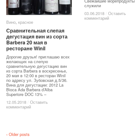
Свежайшие морепродукты
служили
03.06.2018
03.06.2018
/
/
Оставить
Оставить
комментарий
комментарий
Вино
Вино
,
красное
красное
Сравнительная слепая
Сравнительная слепая
дегустация вин из сорта
дегустация вин из сорта
Barbera 20 мая в
Barbera 20 мая в
ресторане Winil
ресторане Winil
Дорогие друзья! приглашаю всех
желающих на слепую
сравнительную дегустацию вин
из сорта Barbera в воскресенье,
20 мая в 12:00 в ресторан Winil
по адресу ул. Зубовская д.5/36.
Вина для дегустации: 2012 La
Bioca Ada Barbera d’Alba
Superiore DOC 13% –
12.05.2018
12.05.2018
/
/
Оставить
Оставить
комментарий
комментарий
‹ Older posts